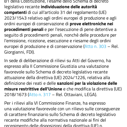
81 della Costituzione,
l’esame dello Schema di decreto
legislativo recante
individuazione delle autorità
competenti
di cui all'articolo 31 del regolamento (UE)
2023/1543 relativo agli ordini europei di produzione e agli
ordini europei di conservazione di
prove elettroniche nei
procedimenti penali
e per l'esecuzione di pene detentive a
seguito di procedimenti penali, nonché delle procedure per
l'emissione, ricezione, esecuzione e riesame degli ordini
europei di produzione e di conservazione (
Atto n. 303
– Rel.
Giorgianni, FDI).
In sede di deliberazione di rilievi su Atti del Governo, ha
espresso alla II Commissione Giustizia una valutazione
favorevole sullo Schema di decreto legislativo recante
attuazione della direttiva (UE) 2024/1226, relativa alla
definizione dei reati e delle
sanzioni per la violazione delle
misure restrittive dell'Unione
e che modifica la direttiva (UE)
2018/1673 (
Atto n. 317
– Rel. Ottaviani, LEGA).
Per i rilievi alla VI Commissione Finanze, ha espresso
una
valutazione favorevole con un rilievo sulle conseguenze
di carattere finanziario sul
lo Schema di decreto legislativo
recante modifiche alla normativa nazionale ai fini del
recepimento delle disposizioni della direttiva (UE) n.