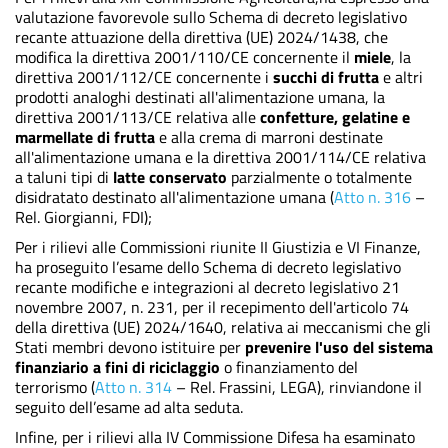
valutazione favorevole sullo Schema di decreto legislativo
recante attuazione della direttiva (UE) 2024/1438, che
modifica la direttiva 2001/110/CE concernente il
miele
, la
direttiva 2001/112/CE concernente i
succhi di frutta
e altri
prodotti analoghi destinati all'alimentazione umana, la
direttiva 2001/113/CE relativa alle
confetture, gelatine e
marmellate di frutta
e alla crema di marroni destinate
all'alimentazione umana e la direttiva 2001/114/CE relativa
a taluni tipi di
latte conservato
parzialmente o totalmente
disidratato destinato all'alimentazione umana (
Atto n. 316
–
Rel. Giorgianni, FDI);
Per i rilievi alle Commissioni riunite II Giustizia e VI Finanze,
ha proseguito l’esame dello Schema di decreto legislativo
recante modifiche e integrazioni al decreto legislativo 21
novembre 2007, n. 231, per il recepimento dell'articolo 74
della direttiva (UE) 2024/1640, relativa ai meccanismi che gli
Stati membri devono istituire per
prevenire l'uso del sistema
finanziario a fini di riciclaggio
o finanziamento del
terrorismo (
Atto n. 314
– Rel. Frassini, LEGA
), rinviandone il
seguito dell’esame ad alta seduta.
Infine, per i rilievi alla IV Commissione Difesa ha esaminato