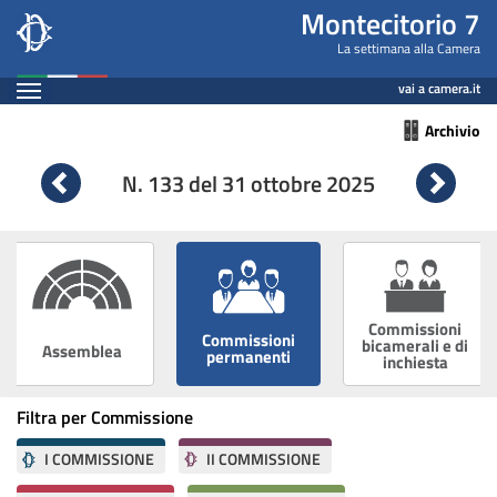
Montecitorio7
Salta
Montecitorio 7
al
Leg
La settimana alla Camera
contenuto
Espandi
19
vai a camera.it
principale
Contenuto
Archivio
n.
133
N. 133 del 31 ottobre 2025
Vai
Vai
alla
alla
settimana
sett
precedente
succ
Commissioni
Commissioni
bicamerali e di
Assemblea
permanenti
inchiesta
Filtra per Commissione
I COMMISSIONE
II COMMISSIONE