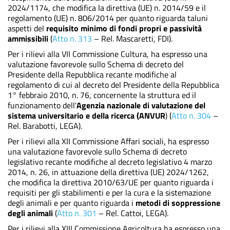
2024/1174, che modifica la direttiva (UE) n. 2014/59 e il
regolamento (UE) n. 806/2014 per quanto riguarda taluni
aspetti del
requisito minimo di fondi propri e passività
ammissibili
(
Atto n. 313
– Rel. Mascaretti, FDI)
.
Per i rilievi alla VII Commissione Cultura, ha espresso una
valutazione favorevole sullo Schema di decreto del
Presidente della Repubblica recante modifiche al
regolamento di cui al decreto del Presidente della Repubblica
1° febbraio 2010, n. 76, concernente la struttura ed il
funzionamento dell'
Agenzia nazionale di valutazione del
sistema universitario e della ricerca (ANVUR
) (
Atto n. 304
–
Rel. Barabotti, LEGA).
Per i rilievi alla XII Commissione Affari sociali
,
ha espresso
una valutazione favorevole sullo Schema di decreto
legislativo recante modifiche al decreto legislativo 4 marzo
2014, n. 26, in attuazione della direttiva (UE) 2024/1262,
che modifica la direttiva 2010/63/UE per quanto riguarda i
requisiti per gli stabilimenti e per la cura e la sistemazione
degli animali e per quanto riguarda i
metodi di soppressione
degli animali
(
Atto n. 301
– Rel. Cattoi, LEGA).
Per i rilievi alla XIII Commissione Agricoltura,ha espresso una