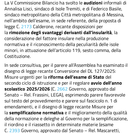
La V Commissione Bilancio ha svolto le
audizioni
informali di
Annalisa Lisci, sindaco di Isole Tremiti, e di Federico Basile,
sindaco metropolitano della Città metropolitana di Messina,
nell’ambito dell’esame, in sede referente, della proposta di
legge C.
2173
Calderone, recante disposizioni per
la
rimozione degli svantaggi derivanti dall’insularità
, la
considerazione del fattore insulare nella produzione
normativa e il riconoscimento della peculiarità delle isole
minori, in attuazione dell’articolo 119, sesto comma, della
Costituzione.
In sede consultiva, per il parere all’Assemblea ha esaminato il
disegno di legge recante Conversione del DL 127/2025:
Misure urgenti per la
riforma dell’esame di Stato
del
secondo ciclo di istruzione e per il regolare
avvio dell’anno
scolastico 2025/2026
(C.
2662
Governo, approvato dal
Senato – Rel. Frassini, LEGA), esprimendo parere favorevole
sul testo del provvedimento e parere sul fascicolo n. 1 di
emendamenti, e il disegno di legge recante
Misure per
la
semplificazione normativa
e il miglioramento della qualità
della normazione e deleghe al Governo per la semplificazione,
il riordino e il riassetto in determinate materie (esame
C.
2393
Governo, approvato dal Senato – Rel. Mascaretti,