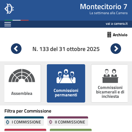
Montecitorio7
Salta
Montecitorio 7
al
Leg
La settimana alla Camera
contenuto
Espandi
19
vai a camera.it
principale
Contenuto
Archivio
n.
133
N. 133 del 31 ottobre 2025
Vai
Vai
alla
alla
settimana
sett
precedente
succ
Commissioni
Commissioni
bicamerali e di
Assemblea
permanenti
inchiesta
Filtra per Commissione
I COMMISSIONE
II COMMISSIONE