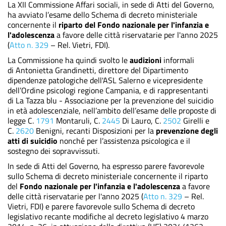
La XII Commissione Affari sociali, in sede di Atti del Governo,
ha avviato l’esame dello Schema di decreto ministeriale
concernente il
riparto del Fondo nazionale per l'infanzia e
l'adolescenza
a favore delle città riservatarie per l'anno 2025
(
Atto n. 329
– Rel. Vietri, FDI).
La Commissione ha quindi svolto le
audizioni
informali
di Antonietta Grandinetti, direttore del Dipartimento
dipendenze patologiche dell'ASL Salerno e vicepresidente
dell’Ordine psicologi regione Campania, e di rappresentanti
di La Tazza blu - Associazione per la prevenzione del suicidio
in età adolescenziale, nell’ambito dell’esame delle proposte di
legge C.
1791
Montaruli, C.
2445
Di Lauro, C.
2502
Girelli e
C.
2620
Benigni, recanti Disposizioni per la
prevenzione degli
atti di suicidio
nonché per l’assistenza psicologica e il
sostegno dei sopravvissuti.
In sede di Atti del Governo, ha espresso parere favorevole
sullo Schema di decreto ministeriale concernente il riparto
del
Fondo nazionale per l'infanzia e l'adolescenza
a favore
delle città riservatarie per l'anno 2025 (
Atto n. 329
– Rel.
Vietri, FDI) e parere favorevole sullo Schema di decreto
legislativo recante modifiche al decreto legislativo 4 marzo