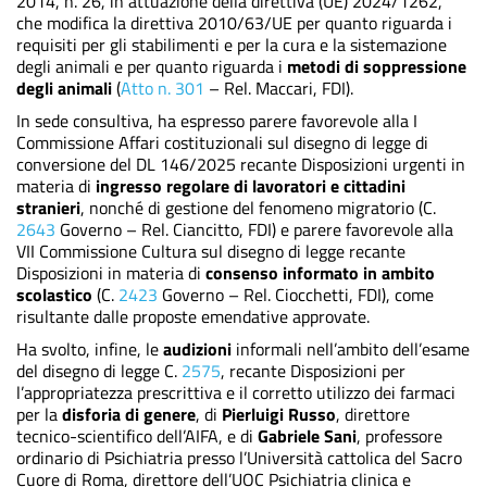
2014, n. 26, in attuazione della direttiva (UE) 2024/1262,
che modifica la direttiva 2010/63/UE per quanto riguarda i
requisiti per gli stabilimenti e per la cura e la sistemazione
degli animali e per quanto riguarda i
metodi di soppressione
degli animali
(
Atto n. 301
– Rel. Maccari, FDI).
In sede consultiva, ha espresso parere favorevole alla I
Commissione Affari costituzionali sul disegno di legge di
conversione del DL 146/2025 recante Disposizioni urgenti in
materia di
ingresso regolare di lavoratori e cittadini
stranieri
, nonché di gestione del fenomeno migratorio (C.
2643
Governo – Rel. Ciancitto, FDI) e parere favorevole alla
VII Commissione Cultura sul disegno di legge recante
Disposizioni in materia di
consenso informato in ambito
scolastico
(C.
2423
Governo – Rel. Ciocchetti, FDI), come
risultante dalle proposte emendative approvate.
Ha svolto, infine, le
audizioni
informali nell’ambito dell’esame
del disegno di legge C.
2575
, recante Disposizioni per
l’appropriatezza prescrittiva e il corretto utilizzo dei farmaci
per la
disforia di genere
, di
Pierluigi Russo
, direttore
tecnico-scientifico dell’AIFA, e di
Gabriele Sani
, professore
ordinario di Psichiatria presso l’Università cattolica del Sacro
Cuore di Roma, direttore dell’UOC Psichiatria clinica e