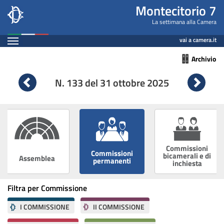
Montecitorio7
Salta
Montecitorio 7
al
Leg
La settimana alla Camera
contenuto
Espandi
19
vai a camera.it
principale
Contenuto
Archivio
n.
133
N. 133 del 31 ottobre 2025
Vai
Vai
alla
alla
settimana
sett
precedente
succ
Commissioni
Commissioni
bicamerali e di
Assemblea
permanenti
inchiesta
Filtra per Commissione
I COMMISSIONE
II COMMISSIONE