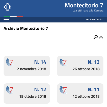
Montecitorio7
Salta
Montecitorio 7
al
La settimana alla Camera
contenuto
Espandi
vai a camera.it
principale
Contenuto
Archivio Montecitorio 7
Ricerca
Apri
Newsletter
7
N. 14
N. 13
2 novembre 2018
26 ottobre 2018
N. 12
N. 11
19 ottobre 2018
12 ottobre 2018